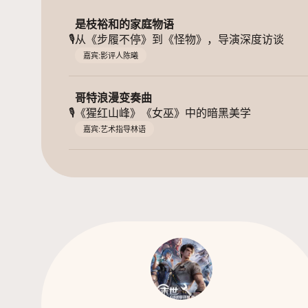
是枝裕和的家庭物语
🎙️
从《步履不停》到《怪物》，导演深度访谈
嘉宾:影评人陈曦
哥特浪漫变奏曲
🎙️
《猩红山峰》《女巫》中的暗黑美学
嘉宾:艺术指导林语