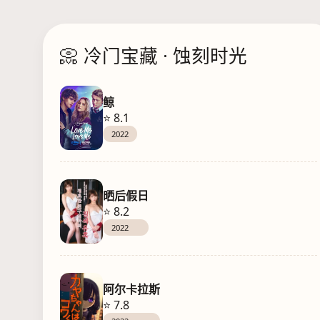
📀 冷门宝藏 · 蚀刻时光
鲸
⭐ 8.1
2022
晒后假日
⭐ 8.2
2022
阿尔卡拉斯
⭐ 7.8