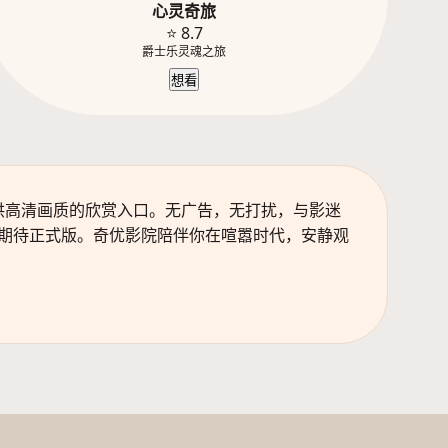
心灵奇旅
⭐ 8.7
爵士乐灵魂之旅
想看
供高清画质的欣赏入口。无广告，无打扰，与影迷
期待正式版。奇优影院陪伴你在喧嚣时代，安静观