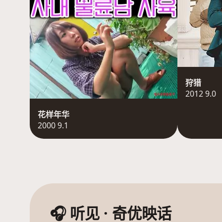
狩猎
2012 9.0
花样年华
2000 9.1
🎧 听见 · 奇优映话