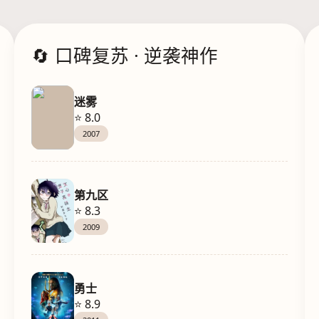
🔄 口碑复苏 · 逆袭神作
迷雾
⭐ 8.0
2007
第九区
⭐ 8.3
2009
勇士
⭐ 8.9