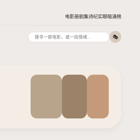
电影册
剧集诗
纪实眼
暗涌榜
🎭