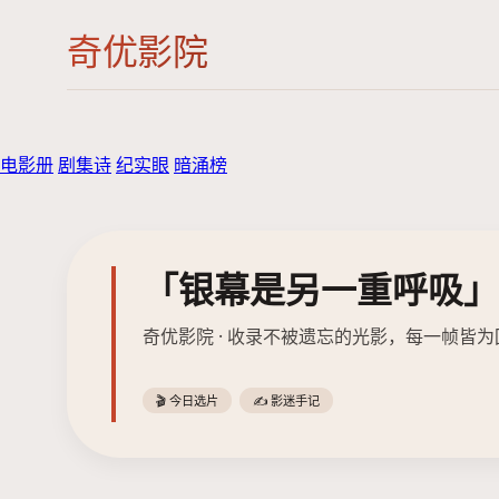
奇优影院
电影册
剧集诗
纪实眼
暗涌榜
「银幕是另一重呼吸」
奇优影院 · 收录不被遗忘的光影，每一帧皆为
🎬 今日选片
✍️ 影迷手记