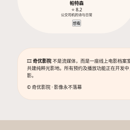
帕特森
⭐ 8.2
公交司机的诗与日常
想看
🎞️
奇优影院
不是流媒体，而是一座线上电影档案
共建纯粹光影地。所有预约及播放功能正在开发中
影。
© 奇优影院 · 影像永不落幕